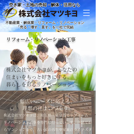
空き家・土地の売却・解体・活用なら
不動産業・解体業・リフォーム・リノベーション
「売る・壊す・直す」を一社で完結
​リフォーム・リノベーション工事
株式会社マツキヨが、あなたの
住まいをもっと好きにする。
暮らしを彩るリノベーション。
幅広いニーズに応える、
理想の住まいづくり。
株式会社マツキヨは、埼玉県・東京都でリフォーム・
リノベーション工事を専門に行っています。戸建てか
らマンションまで、古い家の再生や家族のライフスタ