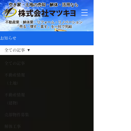
空き家・土地の売却・解体・活用なら
不動産業・解体業・リフォーム・リノベーション
「売る・壊す・直す」を一社で完結
お知らせ
全ての記事
全ての記事
不動産情報
（土地）
不動産情報
（建物）
売却物件募集
解体工事