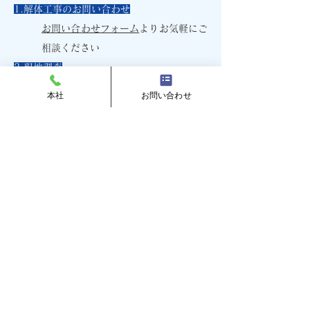
1.解体工事のお問い合わせ
お問い合わせフォーム
よりお気軽にご
相談ください
2.現地調査
不用品の引き取りなどお気軽にお申し
本社
お問い合わせ
出ください。
3.お見積もり書の提出
4.建設リサイクル法に基づく届出
5.解体工事着工
弊社スタッフが解体工事により影響を
与えるご近隣の方々へご挨拶と解体工
事の概要をご説明しご理解いただいた
上で解体工事を行います。解体工事期
間中は現場の作業状況を的確に把握
し、騒音・振動・防塵・安全対策につ
いて、万全の対策を行います。